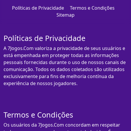
Políticas de Privacidade
Termos e Condições
Sitemap
Políticas de Privacidade
A 7Jogos.Com valoriza a privacidade de seus usuários e
está empenhada em proteger todas as informações
pessoais fornecidas durante o uso de nossos canais de
comunicação. Todos os dados coletados são utilizados
exclusivamente para fins de melhoria contínua da
experiência de nossos jogadores.
Termos e Condições
Os usuários da 7Jogos.Com concordam em respeitar