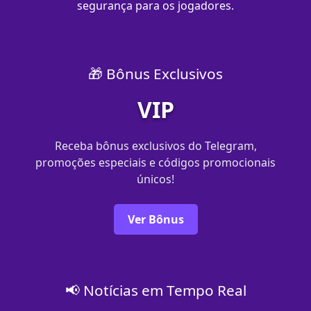
segurança para os jogadores.
🎁 Bônus Exclusivos
VIP
Receba bônus exclusivos do Telegram,
promoções especiais e códigos promocionais
únicos!
Ver Bônus
📢 Notícias em Tempo Real