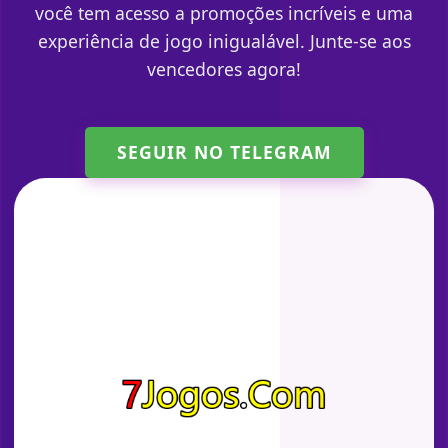
você tem acesso a promoções incríveis e uma
experiência de jogo inigualável. Junte-se aos
vencedores agora!
SEGUIR NO TELEGRAM