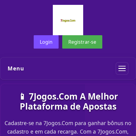
Login
Registrar-se
Menu
📱 7Jogos.Com A Melhor
Plataforma de Apostas
Cadastre-se na 7Jogos.Com para ganhar bônus no
cadastro e em cada recarga. Com a 7Jogos.Com,