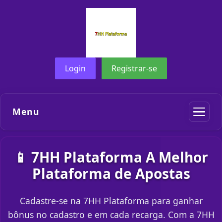
Login
Registrar-se
Menu
📱 7HH Plataforma A Melhor
Plataforma de Apostas
Cadastre-se na 7HH Plataforma para ganhar
bônus no cadastro e em cada recarga. Com a 7HH