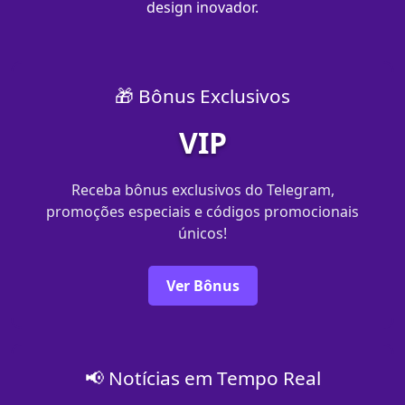
design inovador.
🎁 Bônus Exclusivos
VIP
Receba bônus exclusivos do Telegram,
promoções especiais e códigos promocionais
únicos!
Ver Bônus
📢 Notícias em Tempo Real