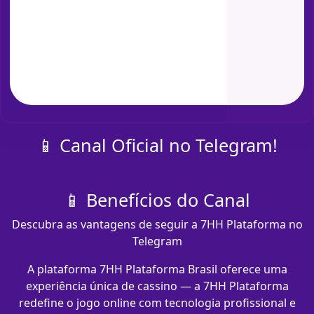
📱 Canal Oficial no Telegram!
📱 Benefícios do Canal
Descubra as vantagens de seguir a 7HH Plataforma no
Telegram
A plataforma 7HH Plataforma Brasil oferece uma
experiência única de cassino — a 7HH Plataforma
redefine o jogo online com tecnologia profissional e