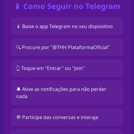
📱 Como Seguir no Telegram
📱 Baixe o app Telegram no seu dispositivo
🔍 Procure por "@7HH PlataformaOficial"
👆 Toque em "Entrar" ou "Join"
🔔 Ative as notificações para não perder
nada
💬 Participe das conversas e interaja