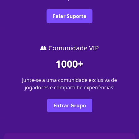
Falar Suporte
👥 Comunidade VIP
1000+
Junte-se a uma comunidade exclusiva de
jogadores e compartilhe experiências!
Entrar Grupo