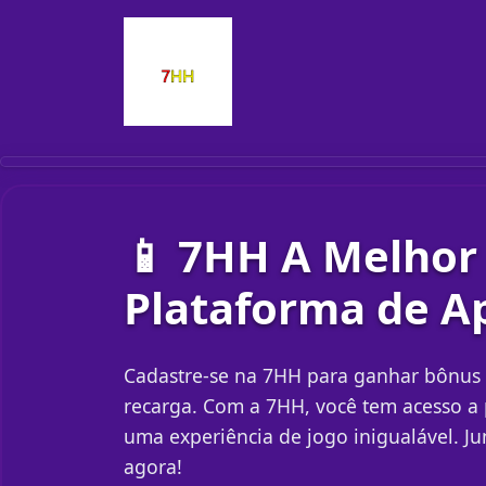
📱 7HH A Melhor
Plataforma de A
Cadastre-se na 7HH para ganhar bônus 
recarga. Com a 7HH, você tem acesso a 
uma experiência de jogo inigualável. J
agora!