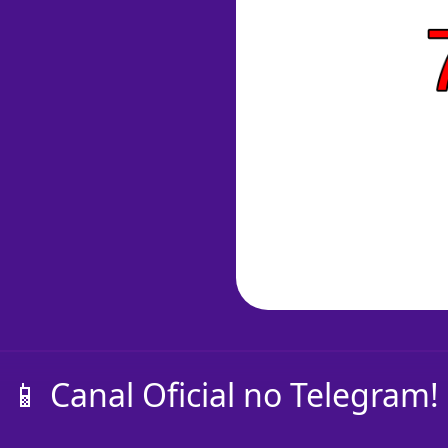
📱 Canal Oficial no Telegram!