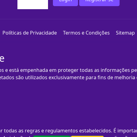
Políticas de Privacidade
Termos e Condições
Sitemap
de
rios e está empenhada em proteger todas as informações pe
tados são utilizados exclusivamente para fins de melhoria
todas as regras e regulamentos estabelecidos. É importan