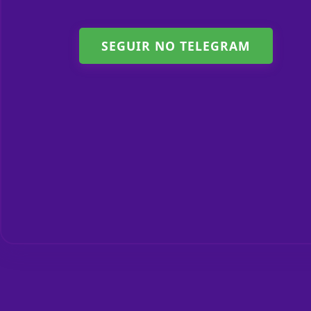
SEGUIR NO TELEGRAM