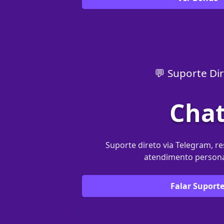
💬 Suporte Di
Cha
Suporte direto via Telegram, r
atendimento persona
Falar Suport