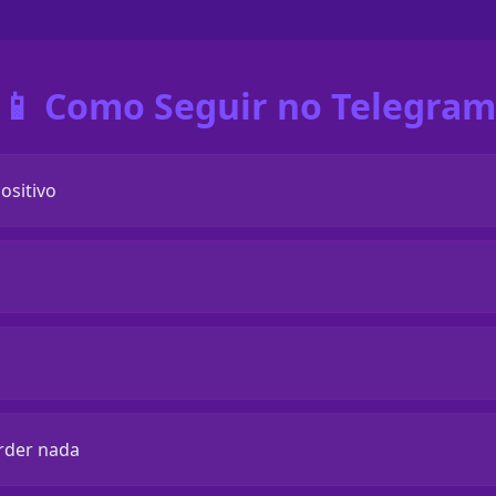
📱 Como Seguir no Telegram
ositivo
erder nada