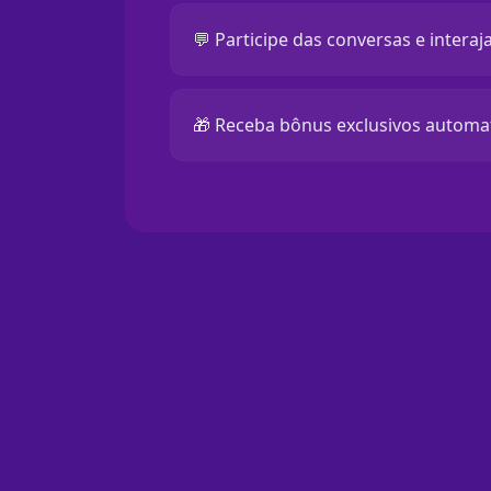
💬 Participe das conversas e interaj
🎁 Receba bônus exclusivos autom