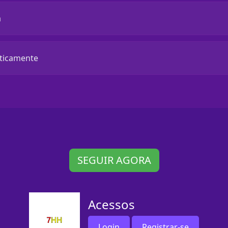
a
aticamente
SEGUIR AGORA
Acessos
Login
Registrar-se