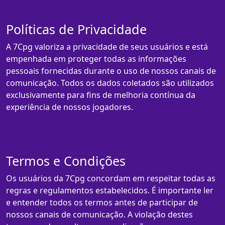
Políticas de Privacidade
A 7Cpg valoriza a privacidade de seus usuários e está
empenhada em proteger todas as informações
pessoais fornecidas durante o uso de nossos canais de
comunicação. Todos os dados coletados são utilizados
exclusivamente para fins de melhoria contínua da
experiência de nossos jogadores.
Termos e Condições
Os usuários da 7Cpg concordam em respeitar todas as
regras e regulamentos estabelecidos. É importante ler
e entender todos os termos antes de participar de
nossos canais de comunicação. A violação destes