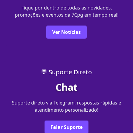
Fique por dentro de todas as novidades,
promoções e eventos da 7Cpg em tempo real!
Ver Notícias
💬 Suporte Direto
Chat
Suporte direto via Telegram, respostas rápidas e
atendimento personalizado!
Falar Suporte