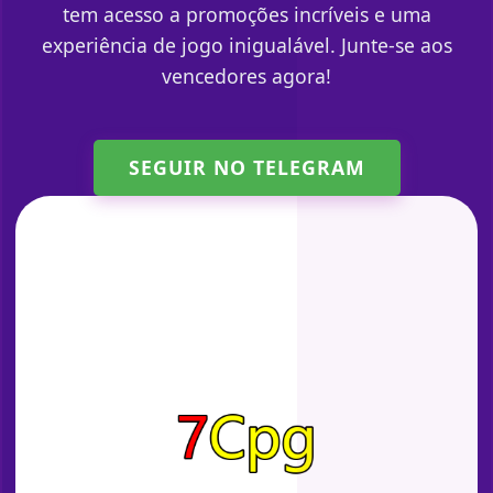
tem acesso a promoções incríveis e uma
experiência de jogo inigualável. Junte-se aos
vencedores agora!
SEGUIR NO TELEGRAM