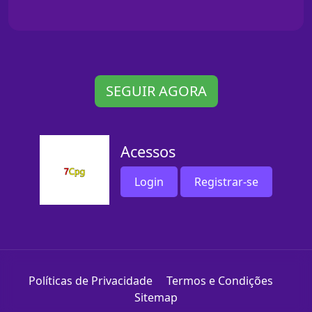
SEGUIR AGORA
Acessos
Login
Registrar-se
Políticas de Privacidade
Termos e Condições
Sitemap