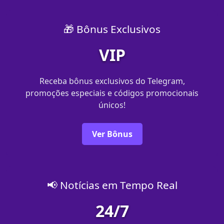
🎁 Bônus Exclusivos
VIP
Receba bônus exclusivos do Telegram,
promoções especiais e códigos promocionais
únicos!
Ver Bônus
📢 Notícias em Tempo Real
24/7