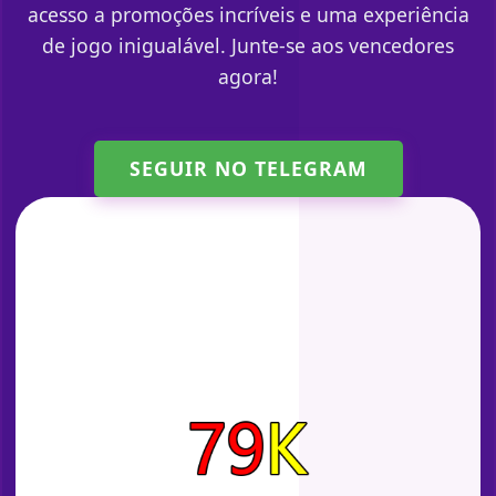
acesso a promoções incríveis e uma experiência
de jogo inigualável. Junte-se aos vencedores
agora!
SEGUIR NO TELEGRAM