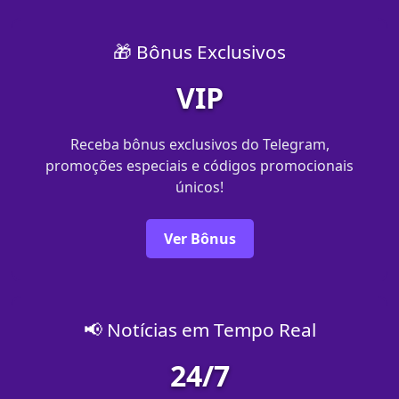
🎁 Bônus Exclusivos
VIP
Receba bônus exclusivos do Telegram,
promoções especiais e códigos promocionais
únicos!
Ver Bônus
📢 Notícias em Tempo Real
24/7