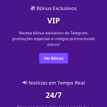
🎁 Bônus Exclusivos
VIP
Receba bônus exclusivos do Telegram,
promoções especiais e códigos promocionais
únicos!
Ver Bônus
📢 Notícias em Tempo Real
24/7