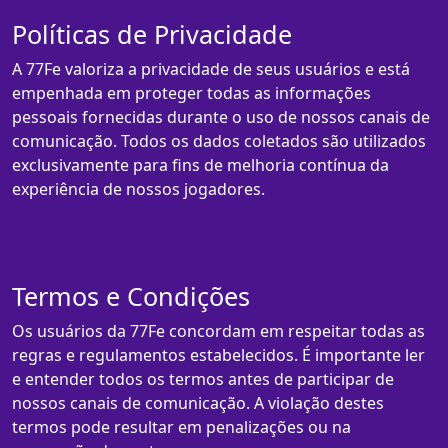
Políticas de Privacidade
A 77Fe valoriza a privacidade de seus usuários e está
empenhada em proteger todas as informações
pessoais fornecidas durante o uso de nossos canais de
comunicação. Todos os dados coletados são utilizados
exclusivamente para fins de melhoria contínua da
experiência de nossos jogadores.
Termos e Condições
Os usuários da 77Fe concordam em respeitar todas as
regras e regulamentos estabelecidos. É importante ler
e entender todos os termos antes de participar de
nossos canais de comunicação. A violação destes
termos pode resultar em penalizações ou na