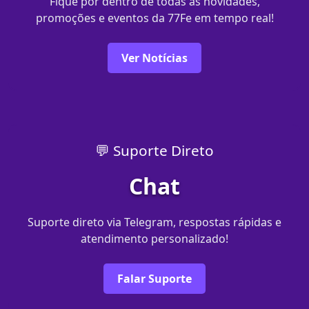
Fique por dentro de todas as novidades,
promoções e eventos da 77Fe em tempo real!
Ver Notícias
💬 Suporte Direto
Chat
Suporte direto via Telegram, respostas rápidas e
atendimento personalizado!
Falar Suporte