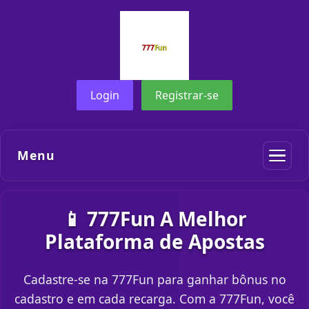
Login
Registrar-se
Menu
📱 777Fun A Melhor
Plataforma de Apostas
Cadastre-se na 777Fun para ganhar bônus no
cadastro e em cada recarga. Com a 777Fun, você