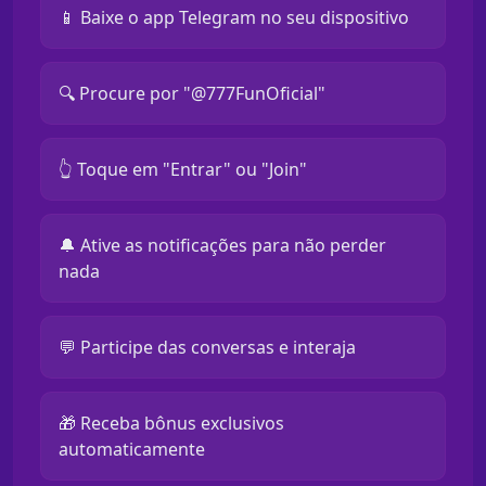
📱 Baixe o app Telegram no seu dispositivo
🔍 Procure por "@777FunOficial"
👆 Toque em "Entrar" ou "Join"
🔔 Ative as notificações para não perder
nada
💬 Participe das conversas e interaja
🎁 Receba bônus exclusivos
automaticamente