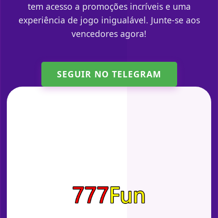
tem acesso a promoções incríveis e uma
experiência de jogo inigualável. Junte-se aos
vencedores agora!
SEGUIR NO TELEGRAM