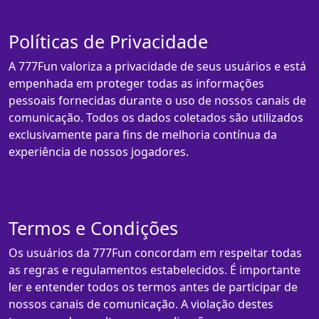
Políticas de Privacidade
A 777Fun valoriza a privacidade de seus usuários e está
empenhada em proteger todas as informações
pessoais fornecidas durante o uso de nossos canais de
comunicação. Todos os dados coletados são utilizados
exclusivamente para fins de melhoria contínua da
experiência de nossos jogadores.
Termos e Condições
Os usuários da 777Fun concordam em respeitar todas
as regras e regulamentos estabelecidos. É importante
ler e entender todos os termos antes de participar de
nossos canais de comunicação. A violação destes