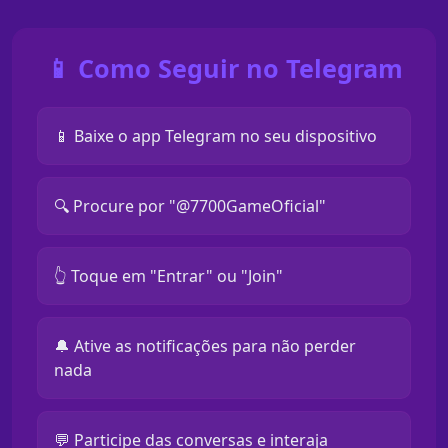
📱 Como Seguir no Telegram
📱 Baixe o app Telegram no seu dispositivo
🔍 Procure por "@7700GameOficial"
👆 Toque em "Entrar" ou "Join"
🔔 Ative as notificações para não perder
nada
💬 Participe das conversas e interaja