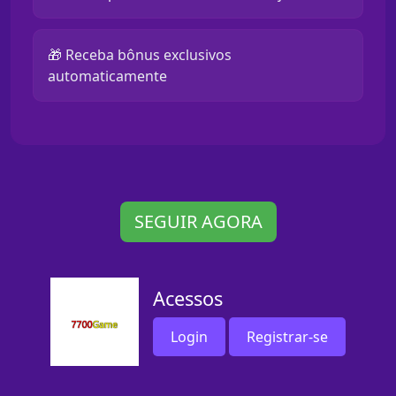
🎁 Receba bônus exclusivos
automaticamente
SEGUIR AGORA
Acessos
Login
Registrar-se