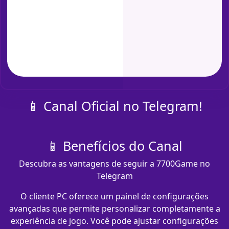
📱 Canal Oficial no Telegram!
📱 Benefícios do Canal
Descubra as vantagens de seguir a 7700Game no
Telegram
O cliente PC oferece um painel de configurações
avançadas que permite personalizar completamente a
experiência de jogo. Você pode ajustar configurações