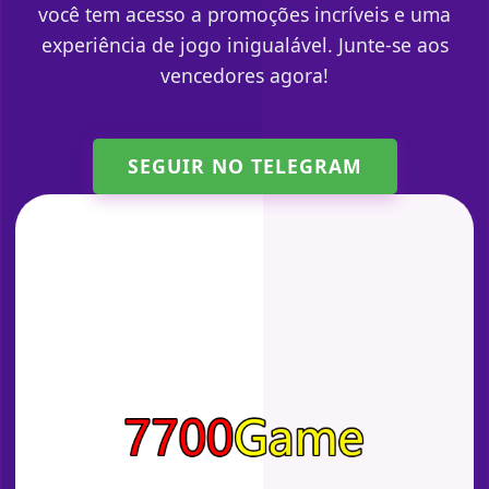
você tem acesso a promoções incríveis e uma
experiência de jogo inigualável. Junte-se aos
vencedores agora!
SEGUIR NO TELEGRAM