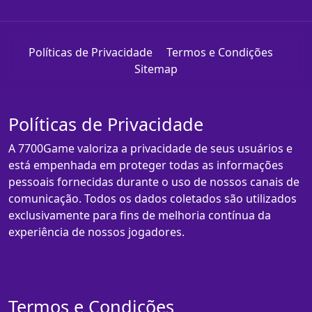
Políticas de Privacidade
Termos e Condições
Sitemap
Políticas de Privacidade
A 7700Game valoriza a privacidade de seus usuários e
está empenhada em proteger todas as informações
pessoais fornecidas durante o uso de nossos canais de
comunicação. Todos os dados coletados são utilizados
exclusivamente para fins de melhoria contínua da
experiência de nossos jogadores.
Termos e Condições