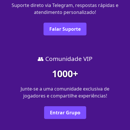
Suporte direto via Telegram, respostas rápidas e
atendimento personalizado!
Falar Suporte
👥 Comunidade VIP
1000+
Junte-se a uma comunidade exclusiva de
jogadores e compartilhe experiências!
Entrar Grupo