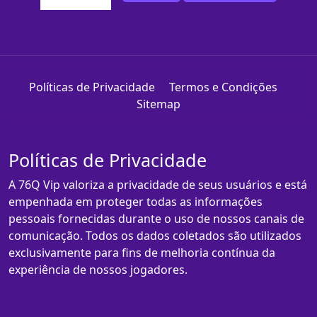
Políticas de Privacidade
Termos e Condições
Sitemap
Políticas de Privacidade
A 76Q Vip valoriza a privacidade de seus usuários e está
empenhada em proteger todas as informações
pessoais fornecidas durante o uso de nossos canais de
comunicação. Todos os dados coletados são utilizados
exclusivamente para fins de melhoria contínua da
experiência de nossos jogadores.