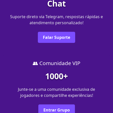
Chat
Suporte direto via Telegram, respostas rápidas e
atendimento personalizado!
Falar Suporte
👥 Comunidade VIP
1000+
Junte-se a uma comunidade exclusiva de
jogadores e compartilhe experiências!
Entrar Grupo