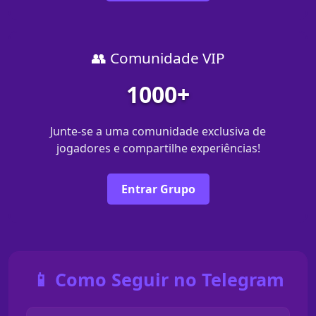
👥 Comunidade VIP
1000+
Junte-se a uma comunidade exclusiva de
jogadores e compartilhe experiências!
Entrar Grupo
📱 Como Seguir no Telegram