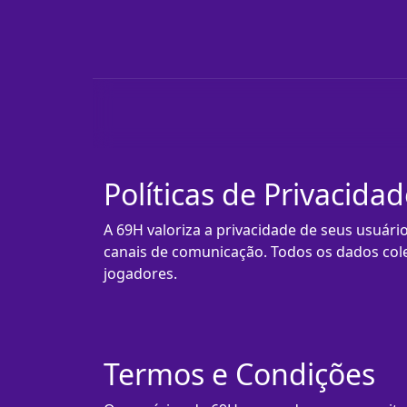
Políticas de Privacida
A 69H valoriza a privacidade de seus usuár
canais de comunicação. Todos os dados cole
jogadores.
Termos e Condições