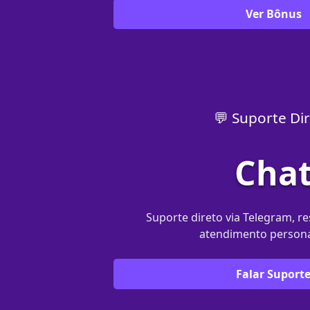
Ver Bônus
💬 Suporte Di
Cha
Suporte direto via Telegram, r
atendimento persona
Falar Suport