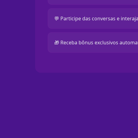
💬 Participe das conversas e interaj
🎁 Receba bônus exclusivos autom