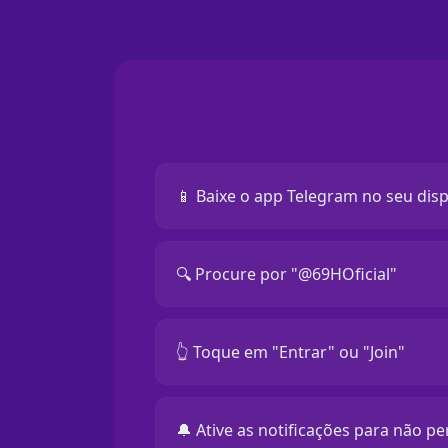
📱 Baixe o app Telegram no seu disp
🔍 Procure por "@69HOficial"
👆 Toque em "Entrar" ou "Join"
🔔 Ative as notificações para não p