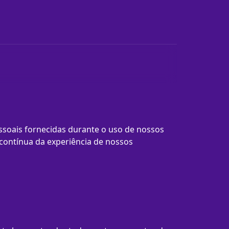
ssoais fornecidas durante o uso de nossos
 contínua da experiência de nossos