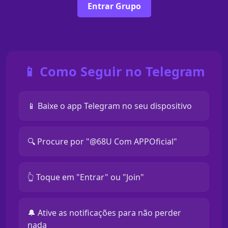
Entrar Grupo
📱 Como Seguir no Telegram
📱 Baixe o app Telegram no seu dispositivo
🔍 Procure por "@68U Com APPOficial"
👆 Toque em "Entrar" ou "Join"
🔔 Ative as notificações para não perder
nada