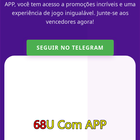
APP, você tem acesso a promoções incríveis e uma
experiência de jogo inigualável. Junte-se aos
vencedores agora!
SEGUIR NO TELEGRAM