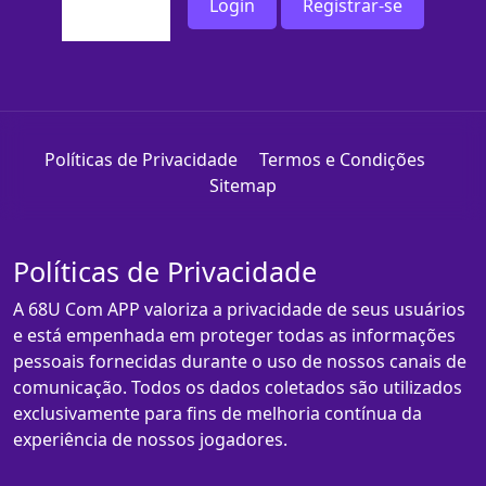
Login
Registrar-se
Políticas de Privacidade
Termos e Condições
Sitemap
Políticas de Privacidade
A 68U Com APP valoriza a privacidade de seus usuários
e está empenhada em proteger todas as informações
pessoais fornecidas durante o uso de nossos canais de
comunicação. Todos os dados coletados são utilizados
exclusivamente para fins de melhoria contínua da
experiência de nossos jogadores.