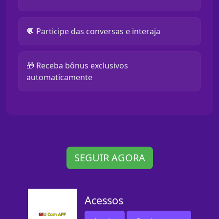
💬 Participe das conversas e interaja
🎁 Receba bônus exclusivos
automaticamente
SEGUIR AGORA
Acessos