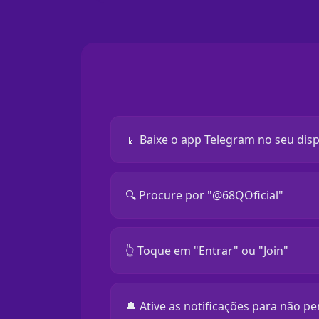
📱 Baixe o app Telegram no seu disp
🔍 Procure por "@68QOficial"
👆 Toque em "Entrar" ou "Join"
🔔 Ative as notificações para não p