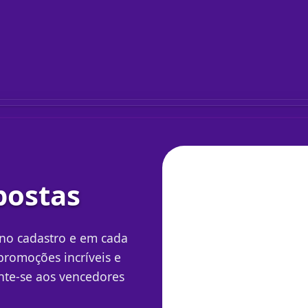
postas
no cadastro e em cada
promoções incríveis e
unte-se aos vencedores