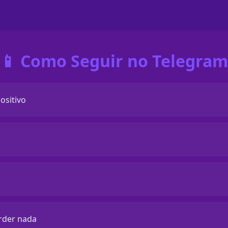
📱 Como Seguir no Telegram
ositivo
erder nada