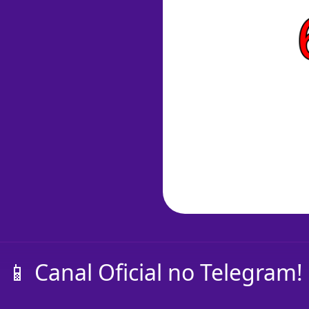
📱 Canal Oficial no Telegram!