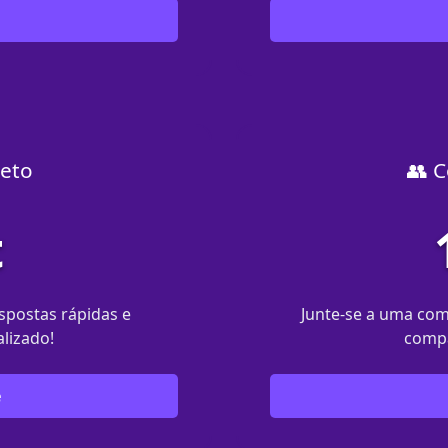
reto
👥 
t
espostas rápidas e
Junte-se a uma com
lizado!
compa
e