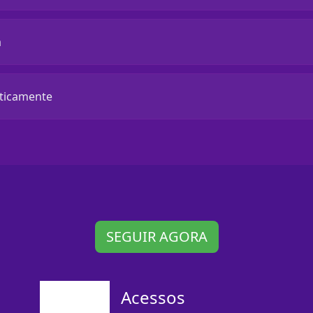
a
aticamente
SEGUIR AGORA
Acessos