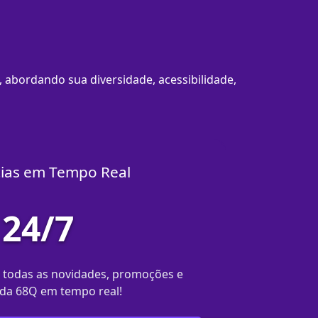
, abordando sua diversidade, acessibilidade,
cias em Tempo Real
24/7
e todas as novidades, promoções e
da 68Q em tempo real!