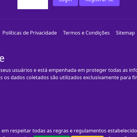
Políticas de Privacidade
Termos e Condições
Sitemap
de
e seus usuários e está empenhada em proteger todas as in
 os dados coletados são utilizados exclusivamente para fi
m respeitar todas as regras e regulamentos estabelecidos