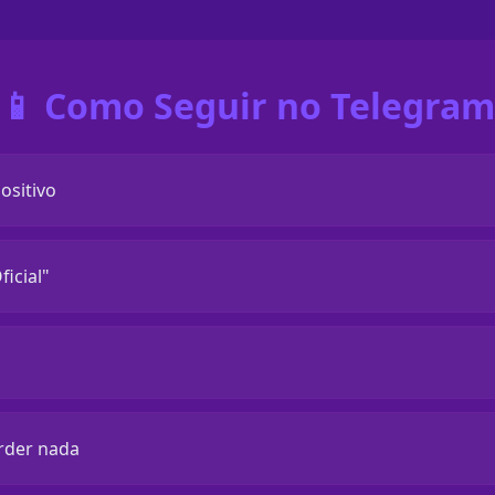
📱 Como Seguir no Telegram
ositivo
icial"
erder nada