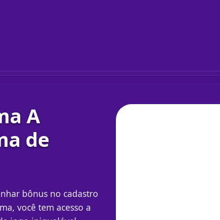
ma A
ma de
anhar bônus no cadastro
rma, você tem acesso a