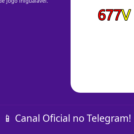
e jogo inigualável.
📱 Canal Oficial no Telegram!