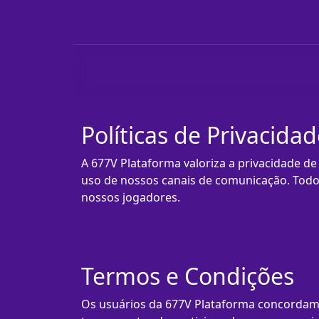
Políticas de Privacida
A 677V Plataforma valoriza a privacidade d
uso de nossos canais de comunicação. Todos
nossos jogadores.
Termos e Condições
Os usuários da 677V Plataforma concordam e