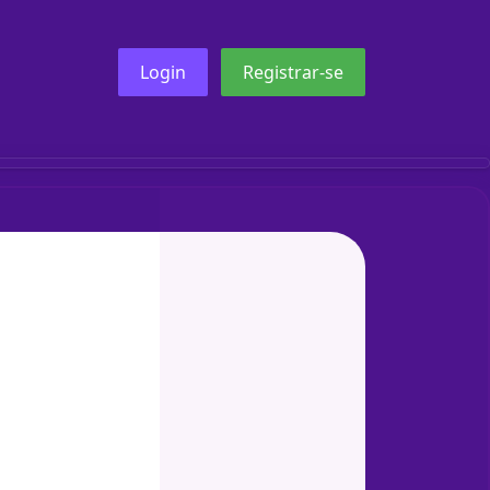
Login
Registrar-se