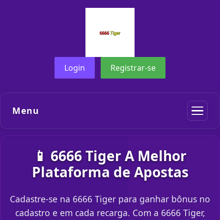
Login
Registrar-se
Menu
📱 6666 Tiger A Melhor
Plataforma de Apostas
Cadastre-se na 6666 Tiger para ganhar bônus no
cadastro e em cada recarga. Com a 6666 Tiger,