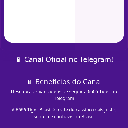
📱 Canal Oficial no Telegram!
📱 Benefícios do Canal
Descubra as vantagens de seguir a 6666 Tiger no
Telegram
A 6666 Tiger Brasil é o site de cassino mais justo,
seguro e confiável do Brasil.