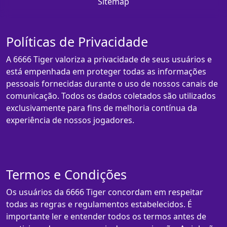
Sitemap
Políticas de Privacidade
A 6666 Tiger valoriza a privacidade de seus usuários e
está empenhada em proteger todas as informações
pessoais fornecidas durante o uso de nossos canais de
comunicação. Todos os dados coletados são utilizados
exclusivamente para fins de melhoria contínua da
experiência de nossos jogadores.
Termos e Condições
Os usuários da 6666 Tiger concordam em respeitar
todas as regras e regulamentos estabelecidos. É
importante ler e entender todos os termos antes de