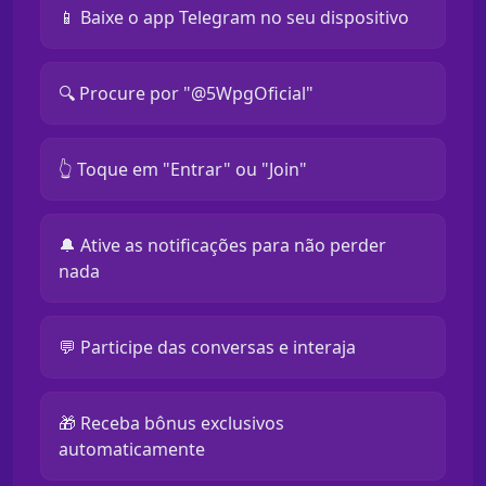
📱 Baixe o app Telegram no seu dispositivo
🔍 Procure por "@5WpgOficial"
👆 Toque em "Entrar" ou "Join"
🔔 Ative as notificações para não perder
nada
💬 Participe das conversas e interaja
🎁 Receba bônus exclusivos
automaticamente