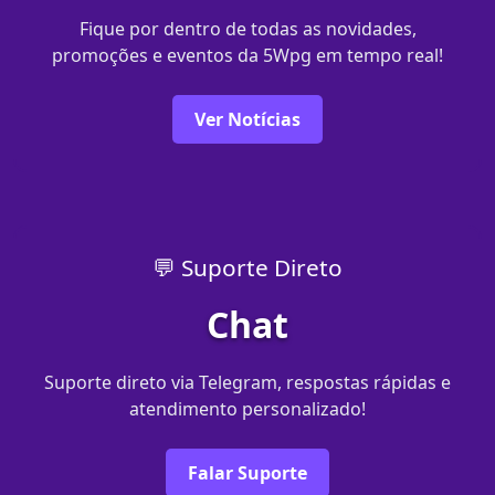
Fique por dentro de todas as novidades,
promoções e eventos da 5Wpg em tempo real!
Ver Notícias
💬 Suporte Direto
Chat
Suporte direto via Telegram, respostas rápidas e
atendimento personalizado!
Falar Suporte