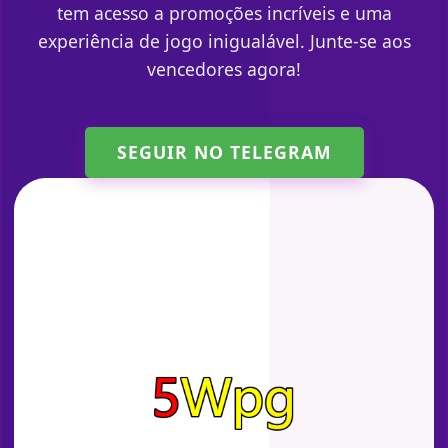
tem acesso a promoções incríveis e uma
experiência de jogo inigualável. Junte-se aos
vencedores agora!
SEGUIR NO TELEGRAM