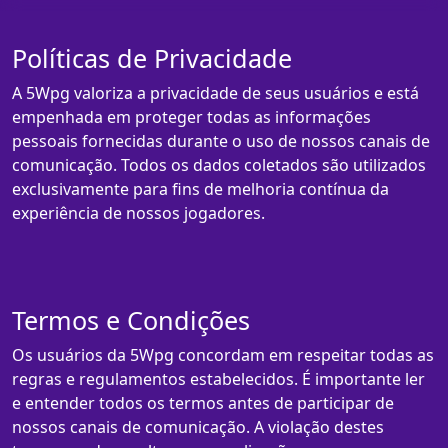
Políticas de Privacidade
A 5Wpg valoriza a privacidade de seus usuários e está
empenhada em proteger todas as informações
pessoais fornecidas durante o uso de nossos canais de
comunicação. Todos os dados coletados são utilizados
exclusivamente para fins de melhoria contínua da
experiência de nossos jogadores.
Termos e Condições
Os usuários da 5Wpg concordam em respeitar todas as
regras e regulamentos estabelecidos. É importante ler
e entender todos os termos antes de participar de
nossos canais de comunicação. A violação destes