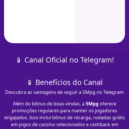
📱 Canal Oficial no Telegram!
📱 Benefícios do Canal
Descubra as vantagens de seguir a 5Mpg no Telegram
Além do bônus de boas-vindas, a
5Mpg
oferece
promoções regulares para manter os jogadores
engajados. Isso inclui bônus de recarga, rodadas grátis
em jogos de cassino selecionados e cashback em