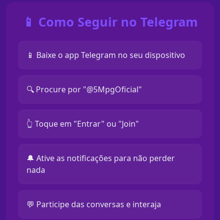
📱 Como Seguir no Telegram
📱 Baixe o app Telegram no seu dispositivo
🔍 Procure por "@5MpgOficial"
👆 Toque em "Entrar" ou "Join"
🔔 Ative as notificações para não perder
nada
💬 Participe das conversas e interaja