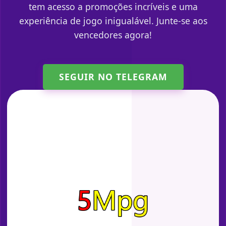
tem acesso a promoções incríveis e uma
experiência de jogo inigualável. Junte-se aos
vencedores agora!
SEGUIR NO TELEGRAM