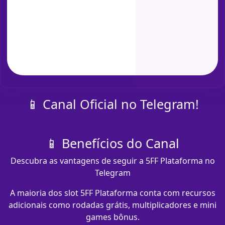
📱 Canal Oficial no Telegram!
📱 Benefícios do Canal
Descubra as vantagens de seguir a 5FF Plataforma no
Telegram
A maioria dos slot 5FF Plataforma conta com recursos
adicionais como rodadas grátis, multiplicadores e mini
games bônus.