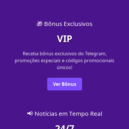
🎁 Bônus Exclusivos
VIP
Receba bônus exclusivos do Telegram,
promoções especiais e códigos promocionais
únicos!
Ver Bônus
📢 Notícias em Tempo Real
24/7