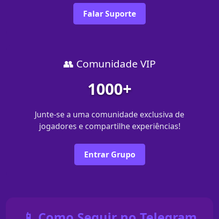
Falar Suporte
👥 Comunidade VIP
1000+
Junte-se a uma comunidade exclusiva de
jogadores e compartilhe experiências!
Entrar Grupo
📱 Como Seguir no Telegram