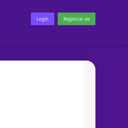
Login
Registrar-se