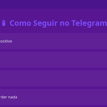
📱 Como Seguir no Telegram
ositivo
erder nada