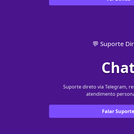
💬 Suporte Di
Cha
Suporte direto via Telegram, r
atendimento persona
Falar Suport