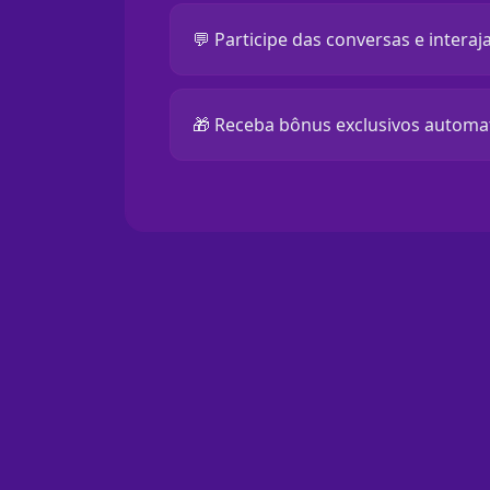
💬 Participe das conversas e interaj
🎁 Receba bônus exclusivos autom