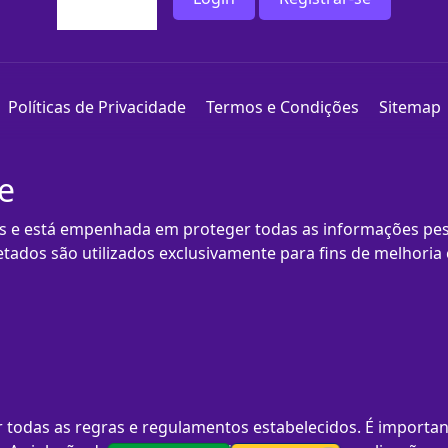
Políticas de Privacidade
Termos e Condições
Sitemap
de
ios e está empenhada em proteger todas as informações pe
tados são utilizados exclusivamente para fins de melhoria
todas as regras e regulamentos estabelecidos. É importan