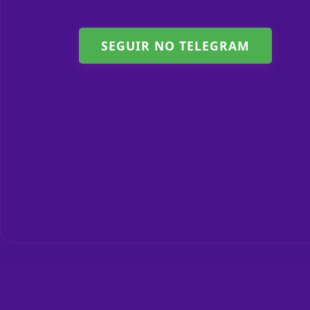
SEGUIR NO TELEGRAM