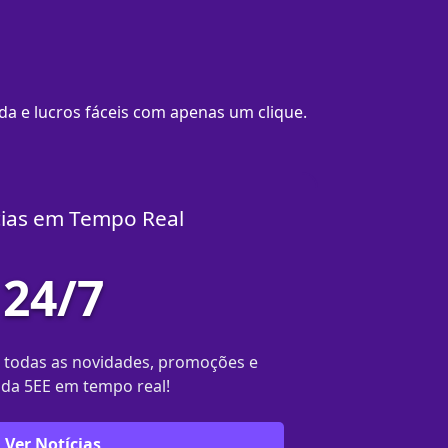
da e lucros fáceis com apenas um clique.
cias em Tempo Real
24/7
e todas as novidades, promoções e
 da 5EE em tempo real!
Ver Notícias