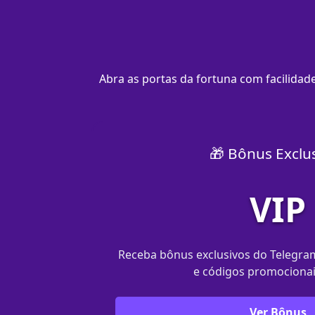
Abra as portas da fortuna com facilidad
🎁 Bônus Exclu
VIP
Receba bônus exclusivos do Telegra
e códigos promocionai
Ver Bônus