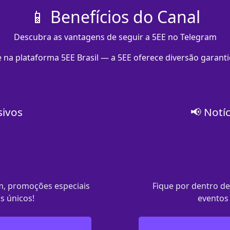
📱 Benefícios do Canal
Descubra as vantagens de seguir a 5EE no Telegram
e na plataforma 5EE Brasil — a 5EE oferece diversão garanti
sivos
📢 Notí
m, promoções especiais
Fique por dentro d
s únicos!
eventos