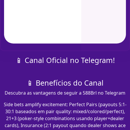
📱 Canal Oficial no Telegram!
📱 Benefícios do Canal
Descubra as vantagens de seguir a 588Brl no Telegram
Side bets amplify excitement: Perfect Pairs (payouts 5:1-
30:1 baseados em pair quality: mixed/colored/perfect),
21+3 (poker-style combinations usando player+dealer
cards), Insurance (2:1 payout quando dealer shows ace