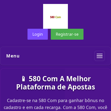
Login
Registrar-se
Menu
📱 580 Com A Melhor
Plataforma de Apostas
Cadastre-se na 580 Com para ganhar bônus no
cadastro e em cada recarga. Com a 580 Com, você