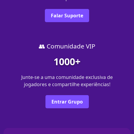
Falar Suporte
👥 Comunidade VIP
1000+
Junte-se a uma comunidade exclusiva de
jogadores e compartilhe experiências!
Entrar Grupo