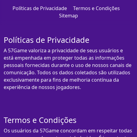
Políticas de Privacidade
Termos e Condições
Sitemap
Políticas de Privacidade
A 57Game valoriza a privacidade de seus usuários e
está empenhada em proteger todas as informações
pessoais fornecidas durante o uso de nossos canais de
comunicação. Todos os dados coletados são utilizados
exclusivamente para fins de melhoria contínua da
experiência de nossos jogadores.
Termos e Condições
Os usuários da 57Game concordam em respeitar todas