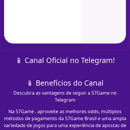
📱 Canal Oficial no Telegram!
📱 Benefícios do Canal
Descubra as vantagens de seguir a 57Game no
Telegram
Na 57Game , aproveite as melhores odds, múltiplos
métodos de pagamento da 57Game Brasil e uma ampla
variedade de jogos para uma experiência de apostas de