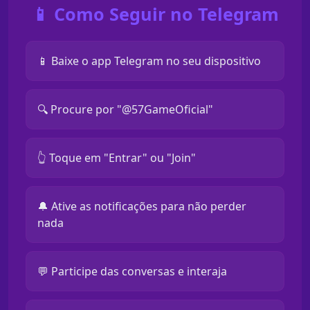
📱 Como Seguir no Telegram
📱 Baixe o app Telegram no seu dispositivo
🔍 Procure por "@57GameOficial"
👆 Toque em "Entrar" ou "Join"
🔔 Ative as notificações para não perder
nada
💬 Participe das conversas e interaja