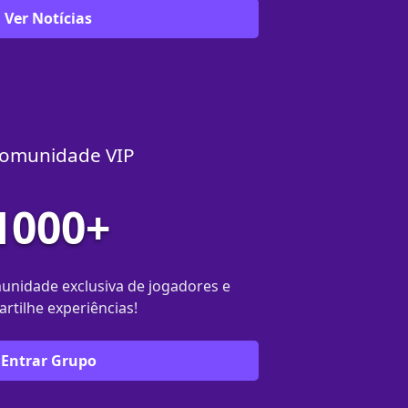
Ver Notícias
Comunidade VIP
1000+
unidade exclusiva de jogadores e
rtilhe experiências!
Entrar Grupo