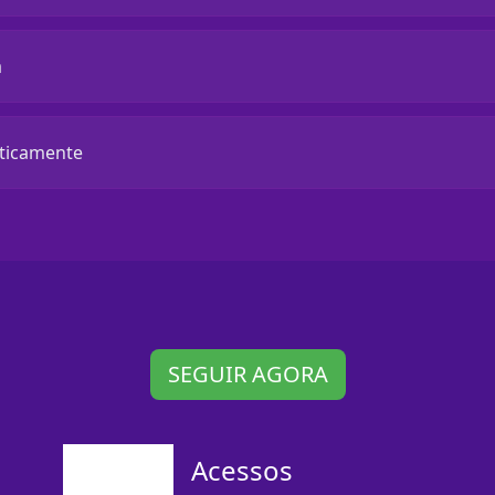
a
aticamente
SEGUIR AGORA
Acessos