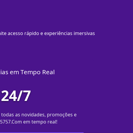
te acesso rápido e experiências imersivas
cias em Tempo Real
24/7
e todas as novidades, promoções e
 5757.Com em tempo real!