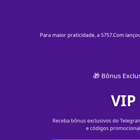
Para maior praticidade, a 5757.Com lanço
🎁 Bônus Exclu
VIP
Receba bônus exclusivos do Telegra
e códigos promocionai