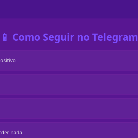
📱 Como Seguir no Telegram
ositivo
erder nada