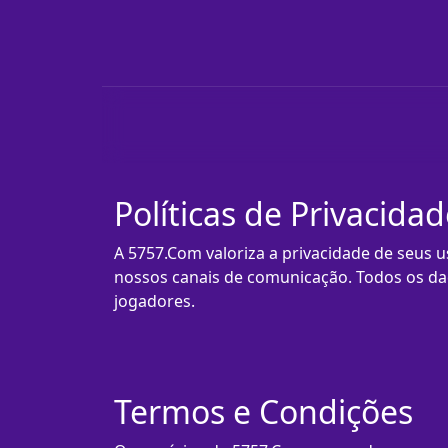
Políticas de Privacida
A 5757.Com valoriza a privacidade de seus 
nossos canais de comunicação. Todos os dad
jogadores.
Termos e Condições