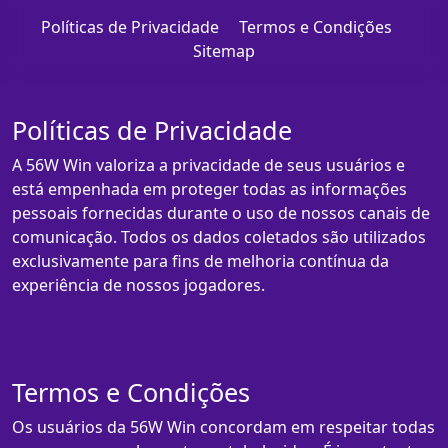
Políticas de Privacidade
Termos e Condições
Sitemap
Políticas de Privacidade
A 56W Win valoriza a privacidade de seus usuários e
está empenhada em proteger todas as informações
pessoais fornecidas durante o uso de nossos canais de
comunicação. Todos os dados coletados são utilizados
exclusivamente para fins de melhoria contínua da
experiência de nossos jogadores.
Termos e Condições
Os usuários da 56W Win concordam em respeitar todas