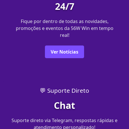
24/7
Fique por dentro de todas as novidades,
promoções e eventos da 56W Win em tempo
real!
Ver Notícias
💬 Suporte Direto
Chat
Suporte direto via Telegram, respostas rápidas e
atendimento personalizado!