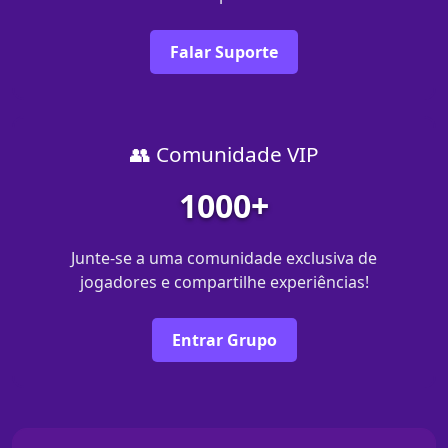
Falar Suporte
👥 Comunidade VIP
1000+
Junte-se a uma comunidade exclusiva de
jogadores e compartilhe experiências!
Entrar Grupo