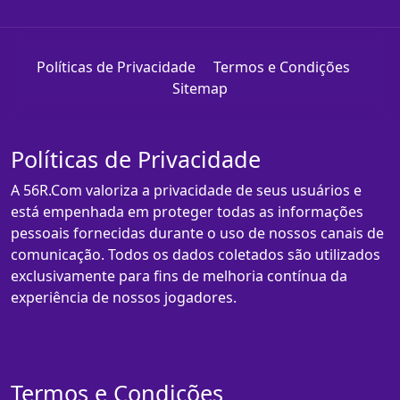
Políticas de Privacidade
Termos e Condições
Sitemap
Políticas de Privacidade
A 56R.Com valoriza a privacidade de seus usuários e
está empenhada em proteger todas as informações
pessoais fornecidas durante o uso de nossos canais de
comunicação. Todos os dados coletados são utilizados
exclusivamente para fins de melhoria contínua da
experiência de nossos jogadores.
Termos e Condições