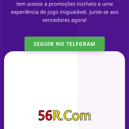
tem acesso a promoções incríveis e uma
experiência de jogo inigualável. Junte-se aos
vencedores agora!
SEGUIR NO TELEGRAM