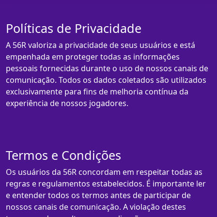
Políticas de Privacidade
A 56R valoriza a privacidade de seus usuários e está
empenhada em proteger todas as informações
pessoais fornecidas durante o uso de nossos canais de
comunicação. Todos os dados coletados são utilizados
exclusivamente para fins de melhoria contínua da
experiência de nossos jogadores.
Termos e Condições
Os usuários da 56R concordam em respeitar todas as
regras e regulamentos estabelecidos. É importante ler
e entender todos os termos antes de participar de
nossos canais de comunicação. A violação destes