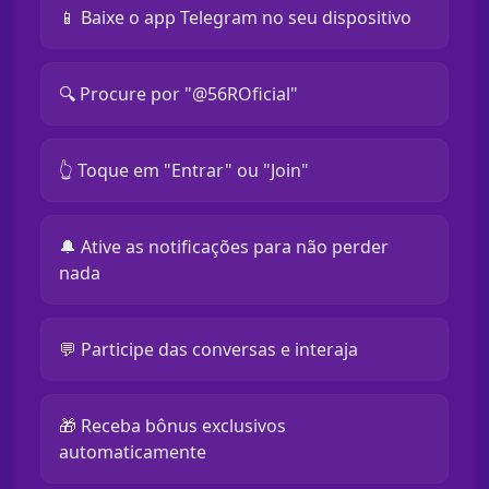
📱 Baixe o app Telegram no seu dispositivo
🔍 Procure por "@56ROficial"
👆 Toque em "Entrar" ou "Join"
🔔 Ative as notificações para não perder
nada
💬 Participe das conversas e interaja
🎁 Receba bônus exclusivos
automaticamente