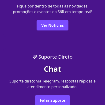
Fique por dentro de todas as novidades,
promoções e eventos da 56R em tempo real!
Ver Notícias
💬 Suporte Direto
Chat
Suporte direto via Telegram, respostas rápidas e
atendimento personalizado!
Falar Suporte