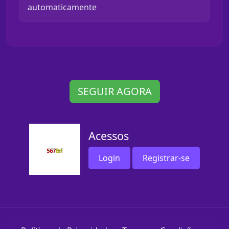
automaticamente
SEGUIR AGORA
Acessos
Login
Registrar-se