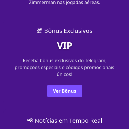
Zimmerman nas jogadas aéreas.
🎁 Bônus Exclusivos
VIP
Receba bônus exclusivos do Telegram,
promoções especiais e códigos promocionais
únicos!
Ver Bônus
📢 Notícias em Tempo Real