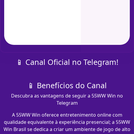
📱 Canal Oficial no Telegram!
📱 Benefícios do Canal
Descubra as vantagens de seguir a 55WW Win no
Telegram
A 55WW Win oferece entretenimento online com
qualidade equivalente à experiência presencial; a 55WW
Win Brasil se dedica a criar um ambiente de jogo de alto