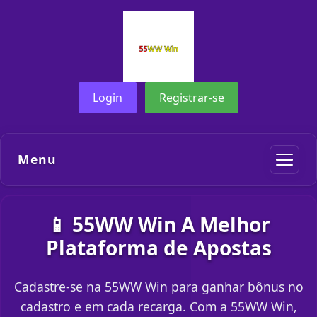
Login
Registrar-se
Menu
📱 55WW Win A Melhor
Plataforma de Apostas
Cadastre-se na 55WW Win para ganhar bônus no
cadastro e em cada recarga. Com a 55WW Win,