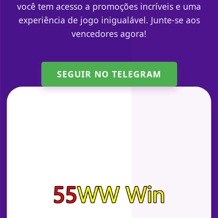
você tem acesso a promoções incríveis e uma
experiência de jogo inigualável. Junte-se aos
vencedores agora!
SEGUIR NO TELEGRAM