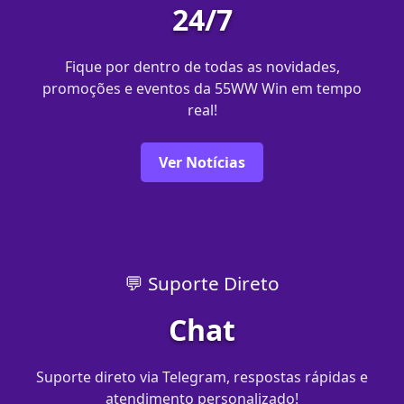
24/7
Fique por dentro de todas as novidades,
promoções e eventos da 55WW Win em tempo
real!
Ver Notícias
💬 Suporte Direto
Chat
Suporte direto via Telegram, respostas rápidas e
atendimento personalizado!