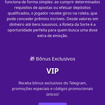
funciona de forma simples: ao cumprir determinados
requisitos de apostas ou efetuar depósitos
qualificados, o jogador recebe giros na roleta, que
pode conceder prêmios incríveis. Desde valores em
dinheiro até itens luxuosos, a Roleta da Sorte é a
oportunidade perfeita para quem busca uma dose
extra de emoção.
🎁 Bônus Exclusivos
VIP
Receba bônus exclusivos do Telegram,
promoções especiais e códigos promocionais
únicos!