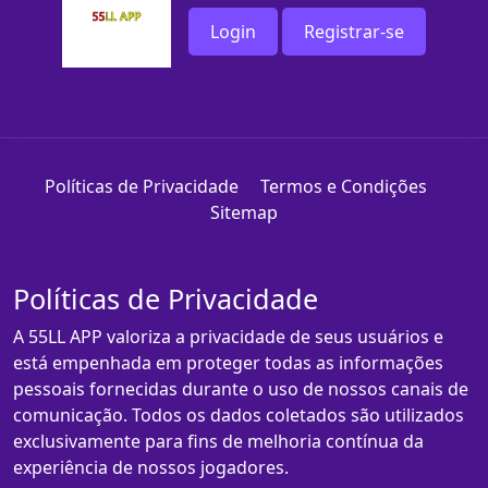
Login
Registrar-se
Políticas de Privacidade
Termos e Condições
Sitemap
Políticas de Privacidade
A 55LL APP valoriza a privacidade de seus usuários e
está empenhada em proteger todas as informações
pessoais fornecidas durante o uso de nossos canais de
comunicação. Todos os dados coletados são utilizados
exclusivamente para fins de melhoria contínua da
experiência de nossos jogadores.