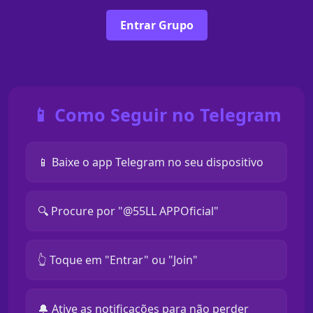
Entrar Grupo
📱 Como Seguir no Telegram
📱 Baixe o app Telegram no seu dispositivo
🔍 Procure por "@55LL APPOficial"
👆 Toque em "Entrar" ou "Join"
🔔 Ative as notificações para não perder