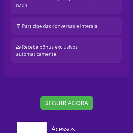
nada
💬 Participe das conversas e interaja
🎁 Receba bônus exclusivos
automaticamente
SEGUIR AGORA
Acessos