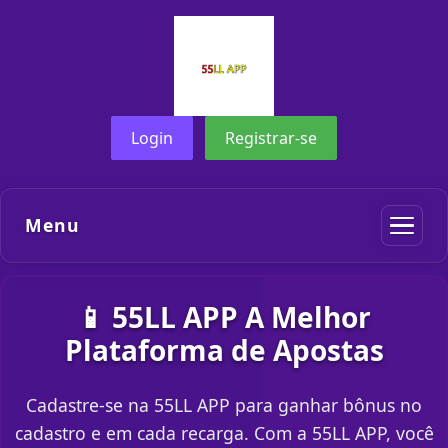
Login
Registrar-se
Menu
📱 55LL APP A Melhor
Plataforma de Apostas
Cadastre-se na 55LL APP para ganhar bônus no
cadastro e em cada recarga. Com a 55LL APP, você