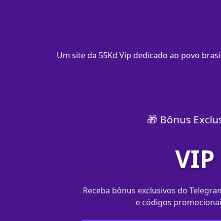
Um site da 55Kd Vip dedicado ao povo brasil
🎁 Bônus Exclu
VIP
Receba bônus exclusivos do Telegra
e códigos promocionai