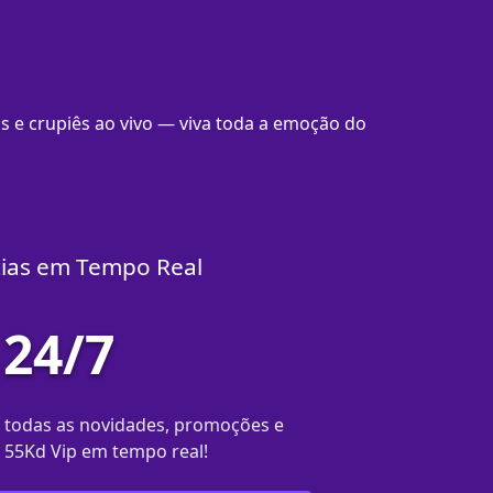
as e crupiês ao vivo — viva toda a emoção do
cias em Tempo Real
24/7
e todas as novidades, promoções e
 55Kd Vip em tempo real!