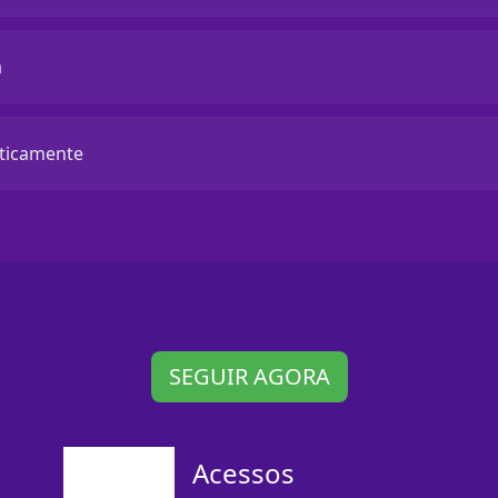
a
aticamente
SEGUIR AGORA
Acessos