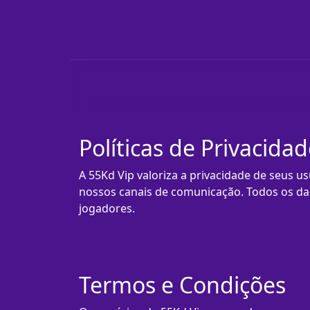
Políticas de Privacida
A 55Kd Vip valoriza a privacidade de seus 
nossos canais de comunicação. Todos os dad
jogadores.
Termos e Condições