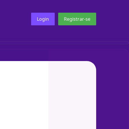
Login
Registrar-se