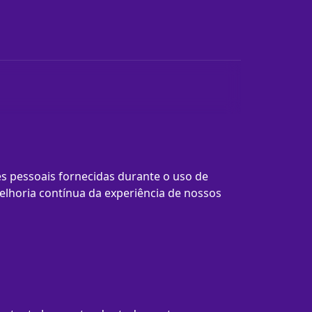
s pessoais fornecidas durante o uso de
elhoria contínua da experiência de nossos