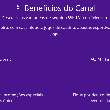
📱 Benefícios do Canal
Descubra as vantagens de seguir a 55Kd Vip no Telegram
eiro, com caça-níqueis, jogos de cassino, apostas esportiv
jogo!
sivos
📢 Notí
m, promoções especiais
Fique por dentro d
s únicos!
eventos da