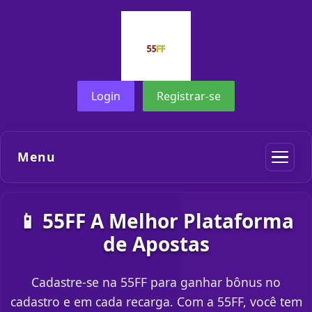
Login
Registrar-se
Menu
📱 55FF A Melhor Plataforma
de Apostas
Cadastre-se na 55FF para ganhar bônus no
cadastro e em cada recarga. Com a 55FF, você tem