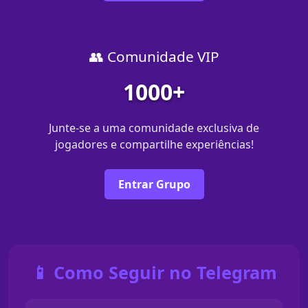
👥 Comunidade VIP
1000+
Junte-se a uma comunidade exclusiva de
jogadores e compartilhe experiências!
Entrar Grupo
📱 Como Seguir no Telegram