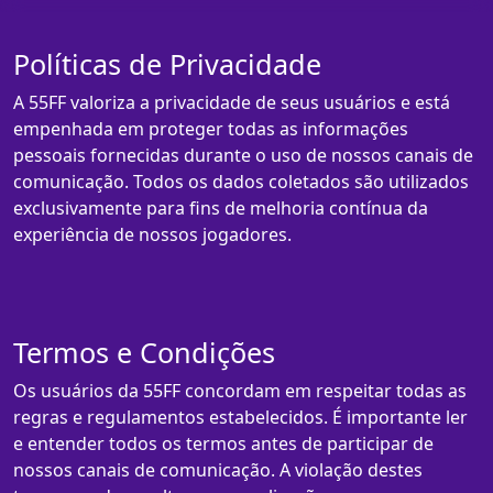
Políticas de Privacidade
A 55FF valoriza a privacidade de seus usuários e está
empenhada em proteger todas as informações
pessoais fornecidas durante o uso de nossos canais de
comunicação. Todos os dados coletados são utilizados
exclusivamente para fins de melhoria contínua da
experiência de nossos jogadores.
Termos e Condições
Os usuários da 55FF concordam em respeitar todas as
regras e regulamentos estabelecidos. É importante ler
e entender todos os termos antes de participar de
nossos canais de comunicação. A violação destes