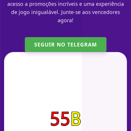
acesso a promoções incríveis e uma experiência
de jogo inigualável. Junte-se aos vencedores
agora!
SEGUIR NO TELEGRAM