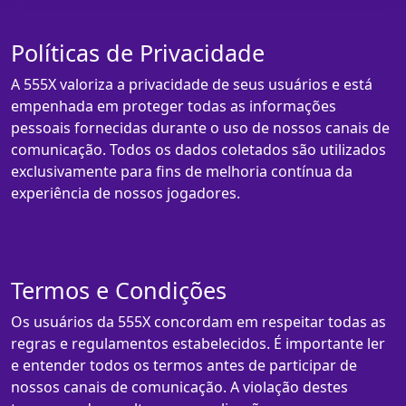
Políticas de Privacidade
A 555X valoriza a privacidade de seus usuários e está
empenhada em proteger todas as informações
pessoais fornecidas durante o uso de nossos canais de
comunicação. Todos os dados coletados são utilizados
exclusivamente para fins de melhoria contínua da
experiência de nossos jogadores.
Termos e Condições
Os usuários da 555X concordam em respeitar todas as
regras e regulamentos estabelecidos. É importante ler
e entender todos os termos antes de participar de
nossos canais de comunicação. A violação destes