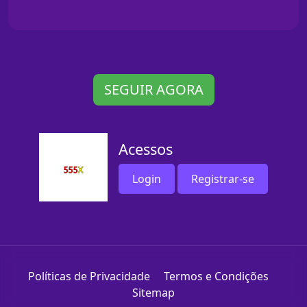
SEGUIR AGORA
Acessos
Login
Registrar-se
Políticas de Privacidade
Termos e Condições
Sitemap