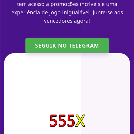
tem acesso a promoções incríveis e uma
experiência de jogo inigualável. Junte-se aos
vencedores agora!
SEGUIR NO TELEGRAM