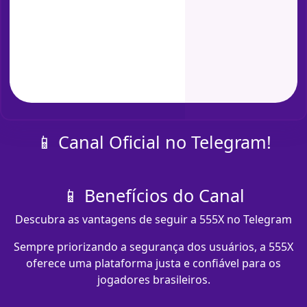
📱 Canal Oficial no Telegram!
📱 Benefícios do Canal
Descubra as vantagens de seguir a 555X no Telegram
Sempre priorizando a segurança dos usuários, a 555X
oferece uma plataforma justa e confiável para os
jogadores brasileiros.