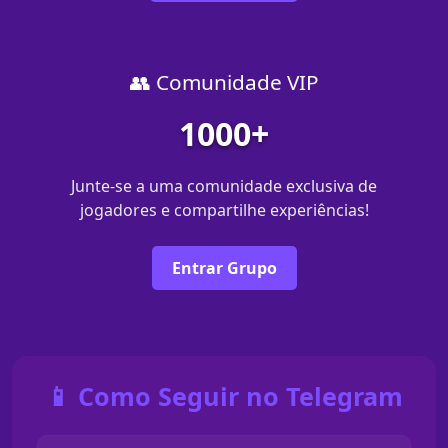
👥 Comunidade VIP
1000+
Junte-se a uma comunidade exclusiva de
jogadores e compartilhe experiências!
Entrar Grupo
📱 Como Seguir no Telegram