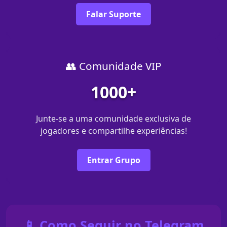
Falar Suporte
👥 Comunidade VIP
1000+
Junte-se a uma comunidade exclusiva de
jogadores e compartilhe experiências!
Entrar Grupo
📱 Como Seguir no Telegram