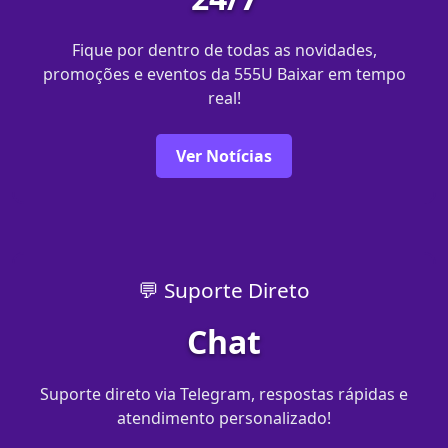
Fique por dentro de todas as novidades,
promoções e eventos da 555U Baixar em tempo
real!
Ver Notícias
💬 Suporte Direto
Chat
Suporte direto via Telegram, respostas rápidas e
atendimento personalizado!