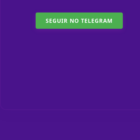
SEGUIR NO TELEGRAM