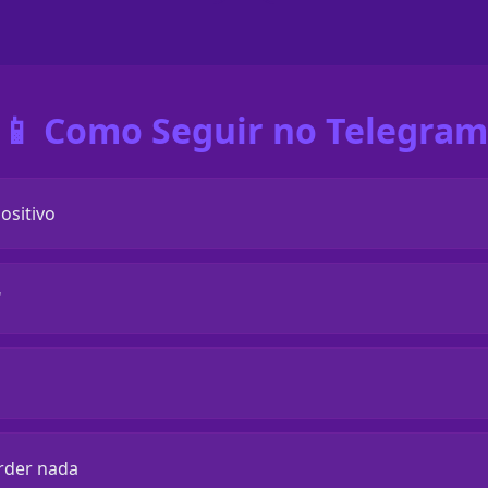
📱 Como Seguir no Telegram
ositivo
"
erder nada