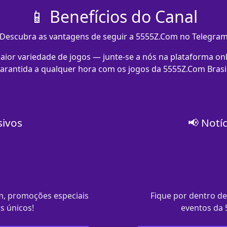
📱 Benefícios do Canal
Descubra as vantagens de seguir a 5555Z.Com no Telegra
aior variedade de jogos — junte-se a nós na plataforma on
arantida a qualquer hora com os jogos da 5555Z.Com Brasil
sivos
📢 Notí
m, promoções especiais
Fique por dentro d
s únicos!
eventos da 