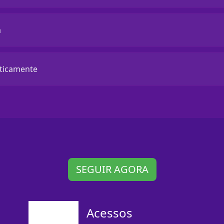
a
aticamente
SEGUIR AGORA
Acessos