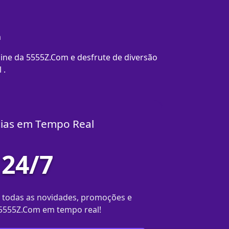
m
line da 5555Z.Com e desfrute de diversão
 .
cias em Tempo Real
24/7
e todas as novidades, promoções e
5555Z.Com em tempo real!