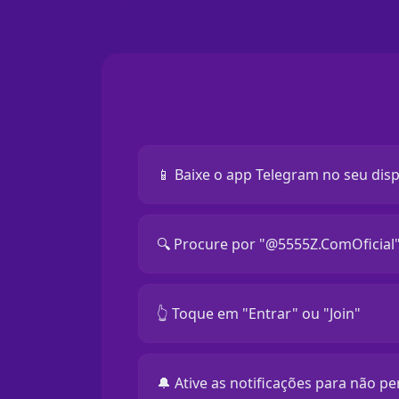
📱 Baixe o app Telegram no seu disp
🔍 Procure por "@5555Z.ComOficial
👆 Toque em "Entrar" ou "Join"
🔔 Ative as notificações para não p