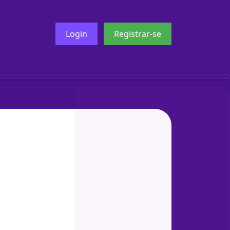
Login
Registrar-se