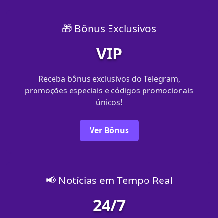
🎁 Bônus Exclusivos
VIP
Receba bônus exclusivos do Telegram,
promoções especiais e códigos promocionais
únicos!
Ver Bônus
📢 Notícias em Tempo Real
24/7