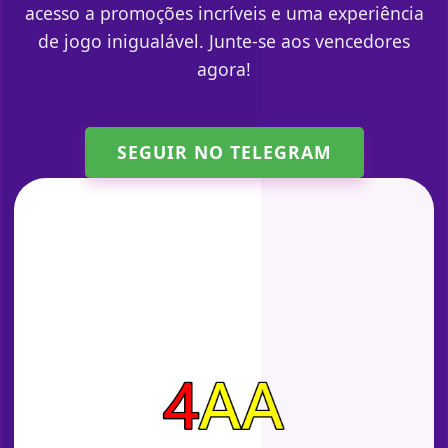
acesso a promoções incríveis e uma experiência
de jogo inigualável. Junte-se aos vencedores
agora!
SEGUIR NO TELEGRAM