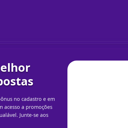
elhor
postas
bônus no cadastro e em
em acesso a promoções
ualável. Junte-se aos