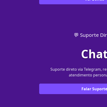
💬 Suporte Di
Cha
Suporte direto via Telegram, r
atendimento persona
Falar Suport