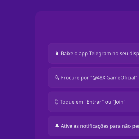
📱 Baixe o app Telegram no seu disp
🔍 Procure por "@48X GameOficial"
👆 Toque em "Entrar" ou "Join"
🔔 Ative as notificações para não p