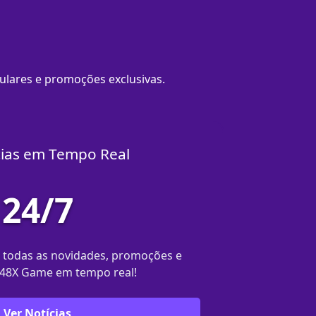
pulares e promoções exclusivas.
cias em Tempo Real
24/7
e todas as novidades, promoções e
 48X Game em tempo real!
Ver Notícias