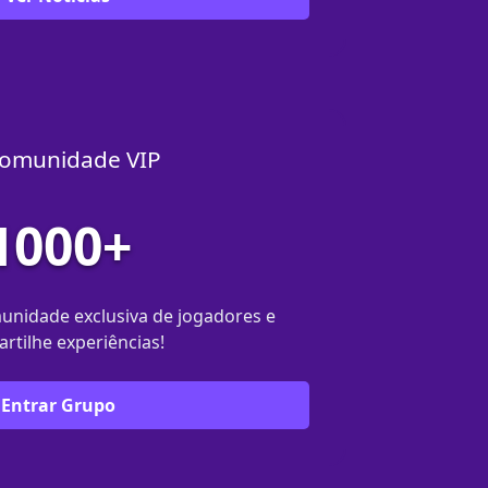
Comunidade VIP
1000+
unidade exclusiva de jogadores e
rtilhe experiências!
Entrar Grupo