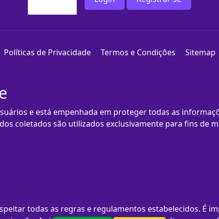
Políticas de Privacidade
Termos e Condições
Sitemap
de
 usuários e está empenhada em proteger todas as informaçõ
os coletados são utilizados exclusivamente para fins de m
eitar todas as regras e regulamentos estabelecidos. É im