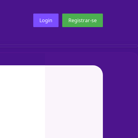
Login
Registrar-se