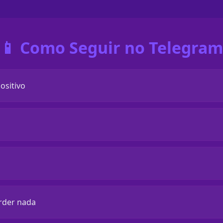
📱 Como Seguir no Telegram
ositivo
erder nada