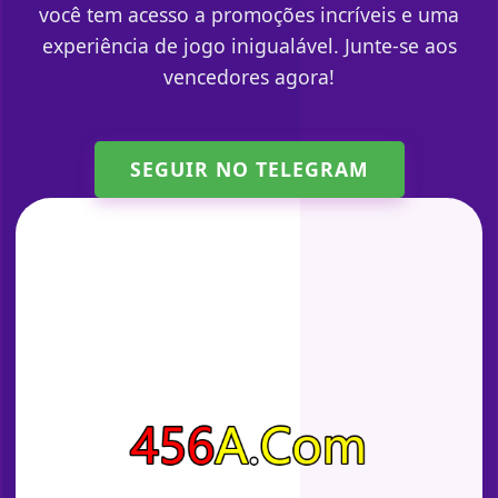
você tem acesso a promoções incríveis e uma
experiência de jogo inigualável. Junte-se aos
vencedores agora!
SEGUIR NO TELEGRAM