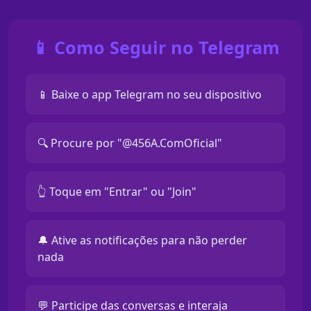
📱 Como Seguir no Telegram
📱 Baixe o app Telegram no seu dispositivo
🔍 Procure por "@456A.ComOficial"
👆 Toque em "Entrar" ou "Join"
🔔 Ative as notificações para não perder
nada
💬 Participe das conversas e interaja