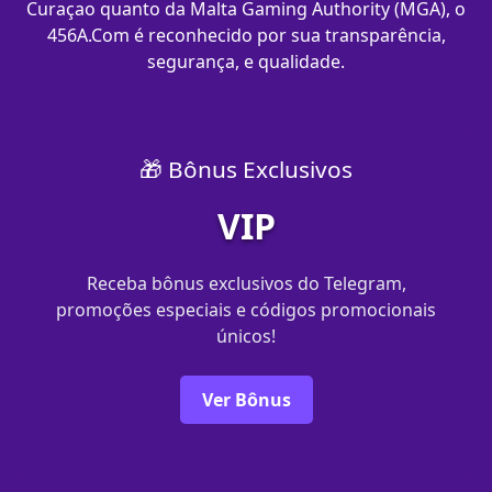
Curaçao quanto da Malta Gaming Authority (MGA), o
456A.Com é reconhecido por sua transparência,
segurança, e qualidade.
🎁 Bônus Exclusivos
VIP
Receba bônus exclusivos do Telegram,
promoções especiais e códigos promocionais
únicos!
Ver Bônus