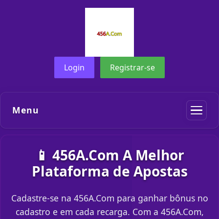
Login
Registrar-se
Menu
📱 456A.Com A Melhor
Plataforma de Apostas
Cadastre-se na 456A.Com para ganhar bônus no
cadastro e em cada recarga. Com a 456A.Com,