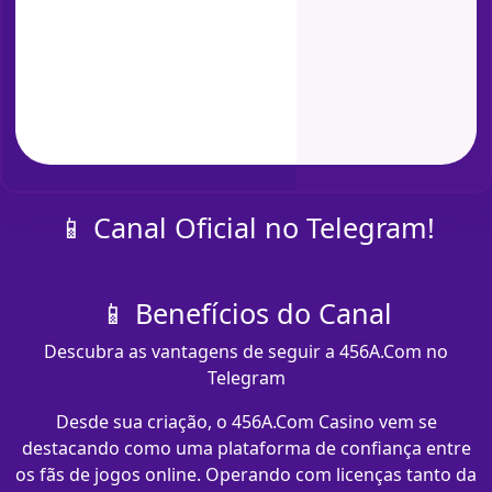
📱 Canal Oficial no Telegram!
📱 Benefícios do Canal
Descubra as vantagens de seguir a 456A.Com no
Telegram
Desde sua criação, o 456A.Com Casino vem se
destacando como uma plataforma de confiança entre
os fãs de jogos online. Operando com licenças tanto da