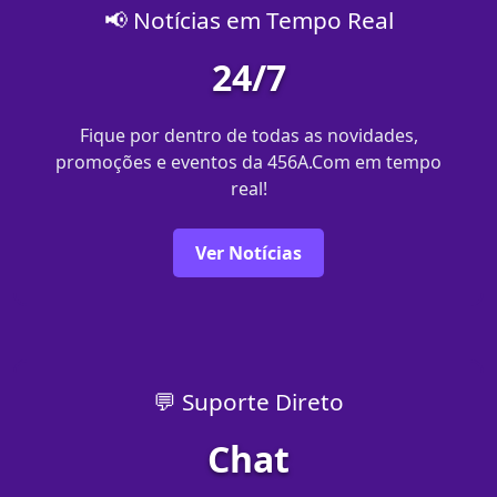
📢 Notícias em Tempo Real
24/7
Fique por dentro de todas as novidades,
promoções e eventos da 456A.Com em tempo
real!
Ver Notícias
💬 Suporte Direto
Chat