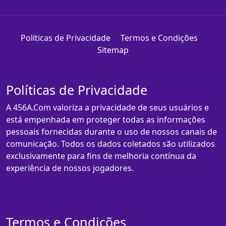
Políticas de Privacidade
Termos e Condições
Sitemap
Políticas de Privacidade
A 456A.Com valoriza a privacidade de seus usuários e
está empenhada em proteger todas as informações
pessoais fornecidas durante o uso de nossos canais de
comunicação. Todos os dados coletados são utilizados
exclusivamente para fins de melhoria contínua da
experiência de nossos jogadores.
Termos e Condições