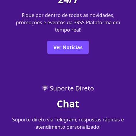
Fique por dentro de todas as novidades,
promoções e eventos da 39SS Plataforma em
tempo real!
Ver Notícias
💬 Suporte Direto
Chat
Suporte direto via Telegram, respostas rápidas e
atendimento personalizado!