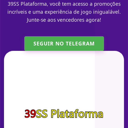
39SS Plataforma, você tem acesso a promoções
incríveis e uma experiência de jogo inigualável.
Junte-se aos vencedores agora!
SEGUIR NO TELEGRAM