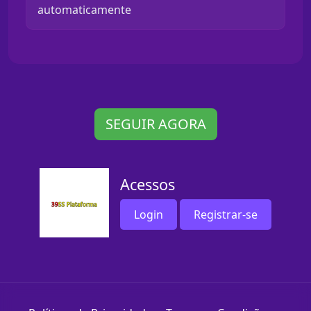
automaticamente
SEGUIR AGORA
Acessos
Login
Registrar-se