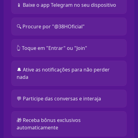
📱 Baixe o app Telegram no seu dispositivo
🔍 Procure por "@38HOficial"
👆 Toque em "Entrar" ou "Join"
🔔 Ative as notificações para não perder
nada
💬 Participe das conversas e interaja
🎁 Receba bônus exclusivos
automaticamente