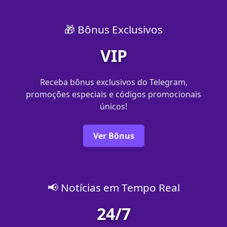
🎁 Bônus Exclusivos
VIP
Receba bônus exclusivos do Telegram,
promoções especiais e códigos promocionais
únicos!
Ver Bônus
📢 Notícias em Tempo Real
24/7