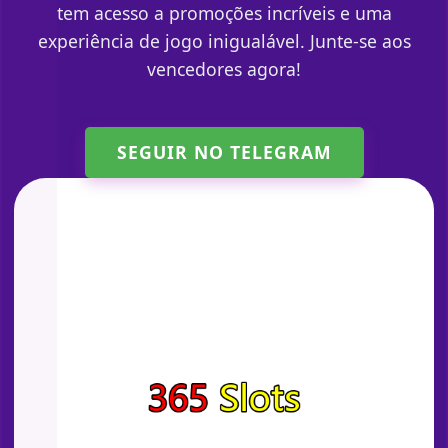
tem acesso a promoções incríveis e uma
experiência de jogo inigualável. Junte-se aos
vencedores agora!
SEGUIR NO TELEGRAM