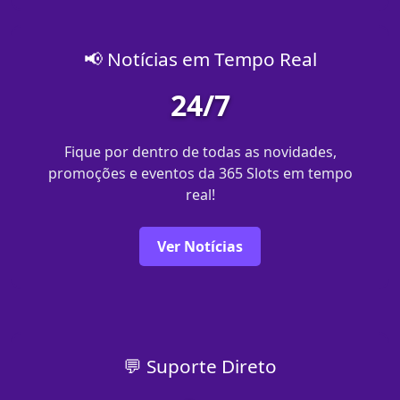
📢 Notícias em Tempo Real
24/7
Fique por dentro de todas as novidades,
promoções e eventos da 365 Slots em tempo
real!
Ver Notícias
💬 Suporte Direto