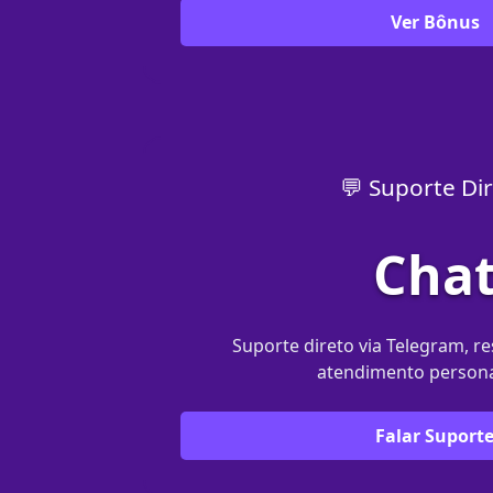
Ver Bônus
💬 Suporte Di
Cha
Suporte direto via Telegram, r
atendimento persona
Falar Suport