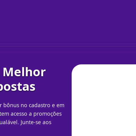
 Melhor
postas
r bônus no cadastro e em
 tem acesso a promoções
ualável. Junte-se aos