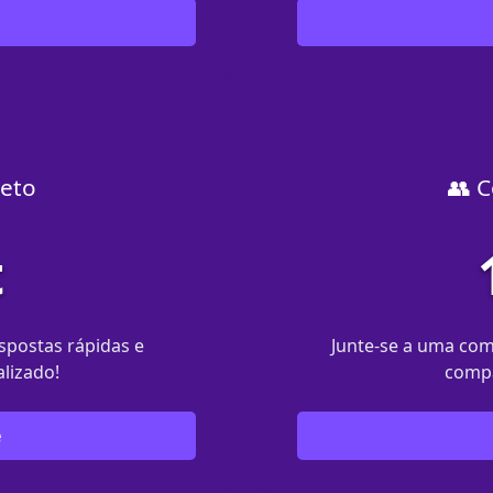
reto
👥 
t
espostas rápidas e
Junte-se a uma com
lizado!
compa
e