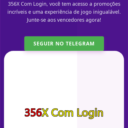
356X Com Login, você tem acesso a promoções
incríveis e uma experiência de jogo inigualável.
Junte-se aos vencedores agora!
SEGUIR NO TELEGRAM