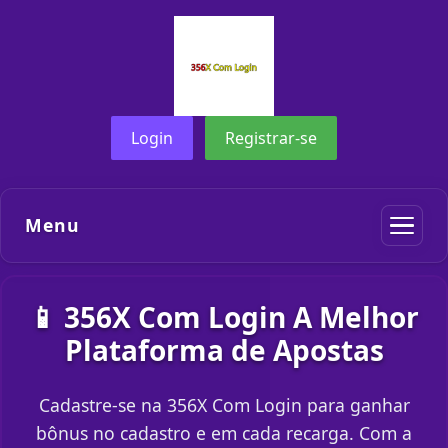
Login
Registrar-se
Menu
📱 356X Com Login A Melhor
Plataforma de Apostas
Cadastre-se na 356X Com Login para ganhar
bônus no cadastro e em cada recarga. Com a