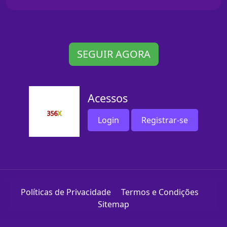
SEGUIR AGORA
Acessos
Login
Registrar-se
Políticas de Privacidade
Termos e Condições
Sitemap