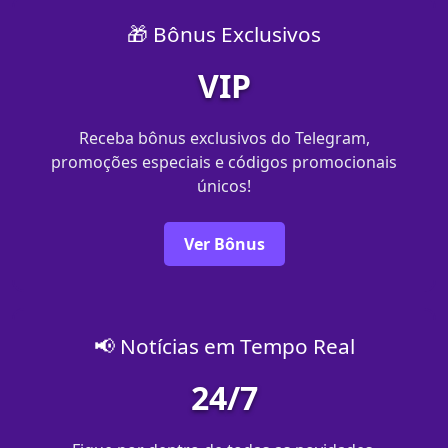
🎁 Bônus Exclusivos
VIP
Receba bônus exclusivos do Telegram,
promoções especiais e códigos promocionais
únicos!
Ver Bônus
📢 Notícias em Tempo Real
24/7