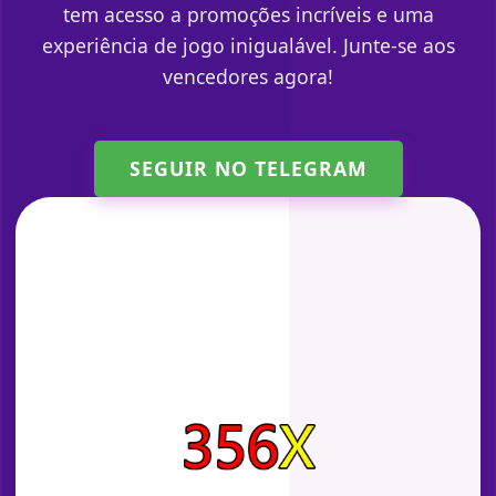
tem acesso a promoções incríveis e uma
experiência de jogo inigualável. Junte-se aos
vencedores agora!
SEGUIR NO TELEGRAM