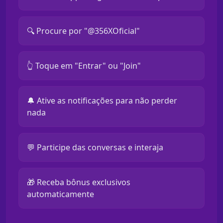
🔍 Procure por "@356XOficial"
👆 Toque em "Entrar" ou "Join"
🔔 Ative as notificações para não perder
nada
💬 Participe das conversas e interaja
🎁 Receba bônus exclusivos
automaticamente