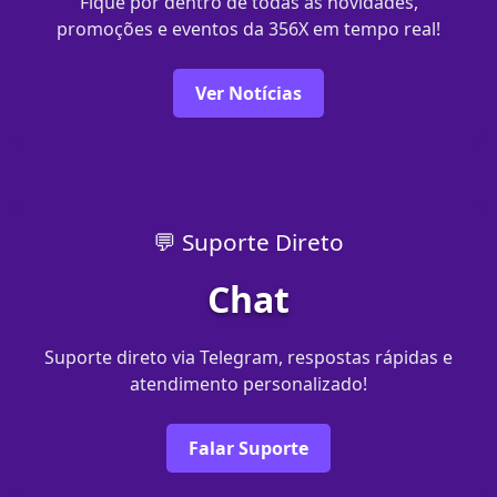
Fique por dentro de todas as novidades,
promoções e eventos da 356X em tempo real!
Ver Notícias
💬 Suporte Direto
Chat
Suporte direto via Telegram, respostas rápidas e
atendimento personalizado!
Falar Suporte