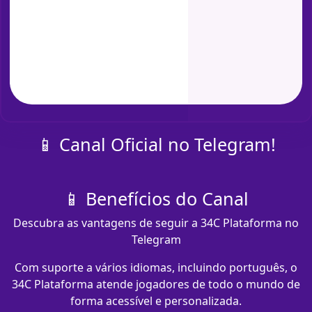
📱 Canal Oficial no Telegram!
📱 Benefícios do Canal
Descubra as vantagens de seguir a 34C Plataforma no
Telegram
Com suporte a vários idiomas, incluindo português, o
34C Plataforma atende jogadores de todo o mundo de
forma acessível e personalizada.