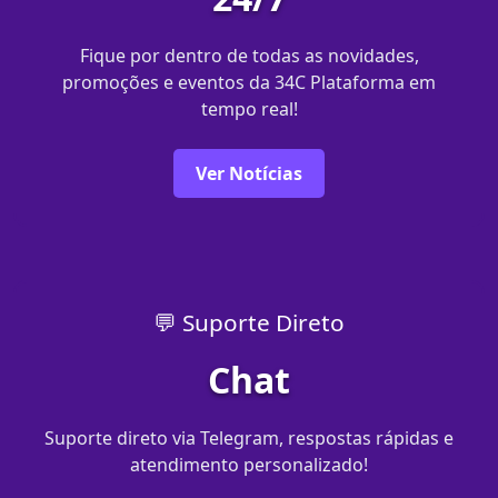
Fique por dentro de todas as novidades,
promoções e eventos da 34C Plataforma em
tempo real!
Ver Notícias
💬 Suporte Direto
Chat
Suporte direto via Telegram, respostas rápidas e
atendimento personalizado!