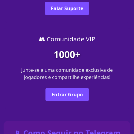
Falar Suporte
👥 Comunidade VIP
1000+
Junte-se a uma comunidade exclusiva de
jogadores e compartilhe experiências!
Entrar Grupo
📱 Como Seguir no Telegram