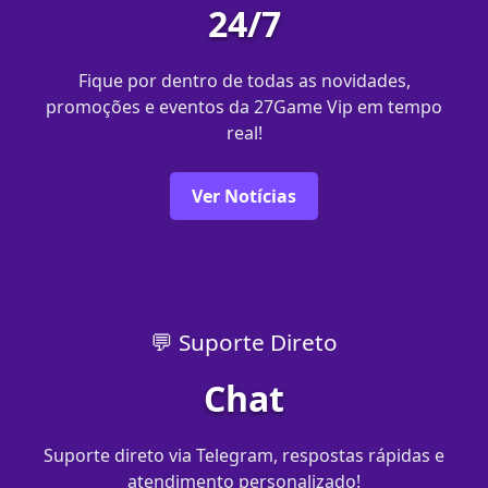
24/7
Fique por dentro de todas as novidades,
promoções e eventos da 27Game Vip em tempo
real!
Ver Notícias
💬 Suporte Direto
Chat
Suporte direto via Telegram, respostas rápidas e
atendimento personalizado!