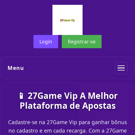
Login
Registrar-se
Menu
📱 27Game Vip A Melhor
Plataforma de Apostas
Cadastre-se na 27Game Vip para ganhar bônus
no cadastro e em cada recarga. Com a 27Game