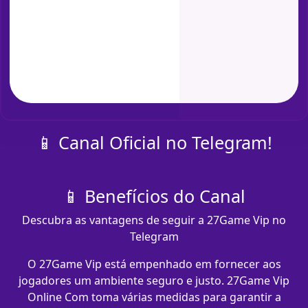
📱 Canal Oficial no Telegram!
📱 Benefícios do Canal
Descubra as vantagens de seguir a 27Game Vip no
Telegram
O 27Game Vip está empenhado em fornecer aos
jogadores um ambiente seguro e justo. 27Game Vip
Online Com toma várias medidas para garantir a