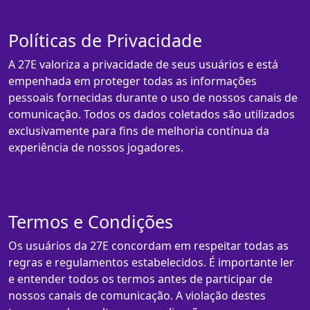
Políticas de Privacidade
A 27E valoriza a privacidade de seus usuários e está
empenhada em proteger todas as informações
pessoais fornecidas durante o uso de nossos canais de
comunicação. Todos os dados coletados são utilizados
exclusivamente para fins de melhoria contínua da
experiência de nossos jogadores.
Termos e Condições
Os usuários da 27E concordam em respeitar todas as
regras e regulamentos estabelecidos. É importante ler
e entender todos os termos antes de participar de
nossos canais de comunicação. A violação destes