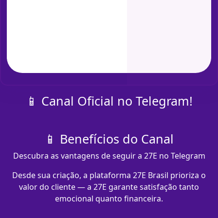
📱 Canal Oficial no Telegram!
📱 Benefícios do Canal
Descubra as vantagens de seguir a 27E no Telegram
Desde sua criação, a plataforma 27E Brasil prioriza o
valor do cliente — a 27E garante satisfação tanto
emocional quanto financeira.