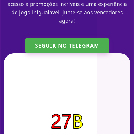
acesso a promoções incríveis e uma experiência
de jogo inigualável. Junte-se aos vencedores
agora!
SEGUIR NO TELEGRAM