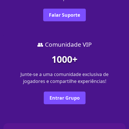
Falar Suporte
👥 Comunidade VIP
1000+
Junte-se a uma comunidade exclusiva de
jogadores e compartilhe experiências!
Entrar Grupo