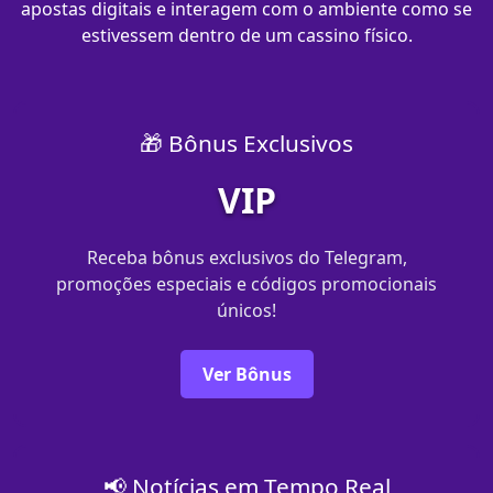
apostas digitais e interagem com o ambiente como se
estivessem dentro de um cassino físico.
🎁 Bônus Exclusivos
VIP
Receba bônus exclusivos do Telegram,
promoções especiais e códigos promocionais
únicos!
Ver Bônus
📢 Notícias em Tempo Real