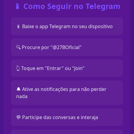
📱 Como Seguir no Telegram
📱 Baixe o app Telegram no seu dispositivo
🔍 Procure por "@27BOficial"
👆 Toque em "Entrar" ou "Join"
🔔 Ative as notificações para não perder
nada
💬 Participe das conversas e interaja