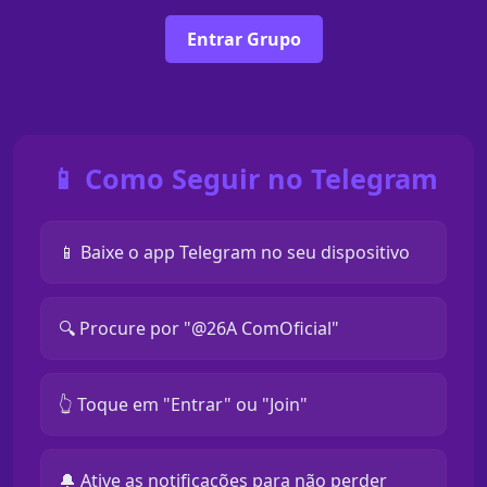
Entrar Grupo
📱 Como Seguir no Telegram
📱 Baixe o app Telegram no seu dispositivo
🔍 Procure por "@26A ComOficial"
👆 Toque em "Entrar" ou "Join"
🔔 Ative as notificações para não perder